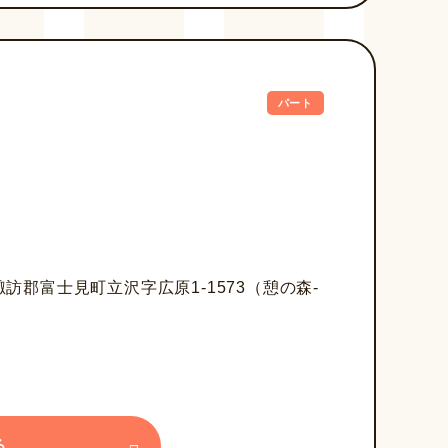
パート
郡富士見町立沢字広原1-1573（憩の森-
る