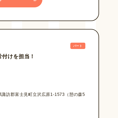
パート
片付けを担当！
諏訪郡富士見町立沢広原1-1573（憩の森5