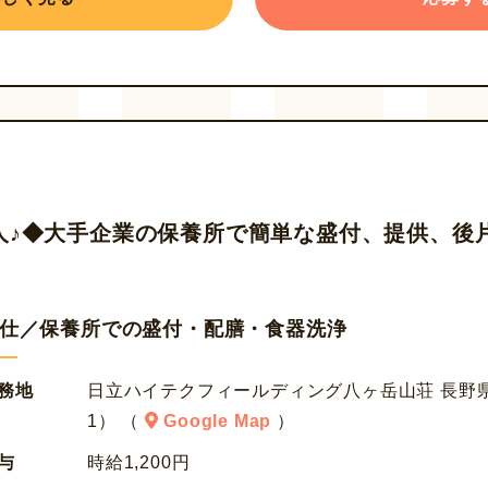
人♪◆大手企業の保養所で簡単な盛付、提供、後
仕／保養所での盛付・配膳・食器洗浄
務地
日立ハイテクフィールディング八ヶ岳山荘 長野県
1） （
Google Map
）
与
時給1,200円