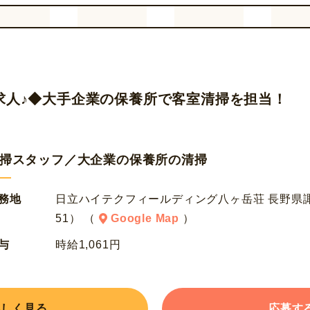
求人♪◆大手企業の保養所で客室清掃を担当！
掃スタッフ／大企業の保養所の清掃
務地
日立ハイテクフィールディング八ヶ岳荘 長野県諏訪
51） （
Google Map
）
与
時給1,061円
詳しく見る
応募す