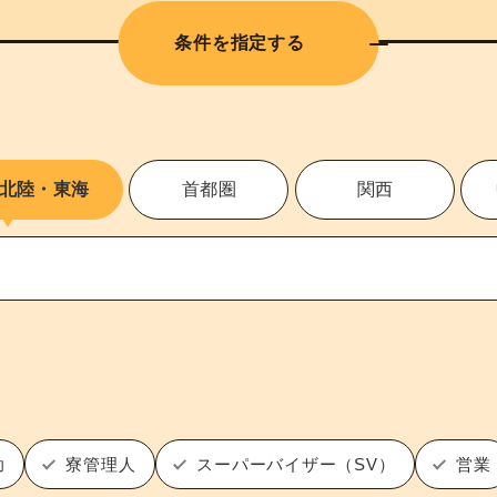
条件を指定する
北陸・東海
首都圏
関西
助
寮管理人
スーパーバイザー（SV）
営業