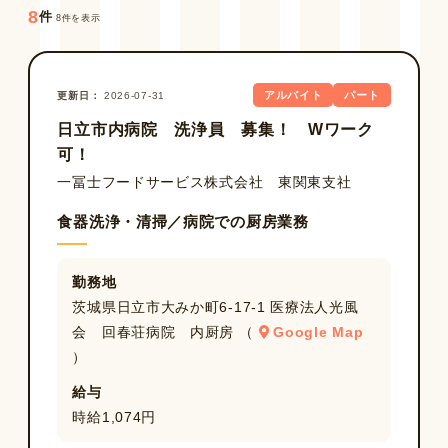
8
件
8件を表示
アルバイト
パート
更新日
2026-07-31
日立市内病院 洗浄員 募集！ Wワーク
可！
一冨士フードサービス株式会社 東関東支社
食器洗浄・清掃／病院での厨房業務
勤務地
茨城県日立市大みか町6-17-1 医療法人光風
会 回春荘病院 内厨房 （
Google Map
）
給与
時給1,074円